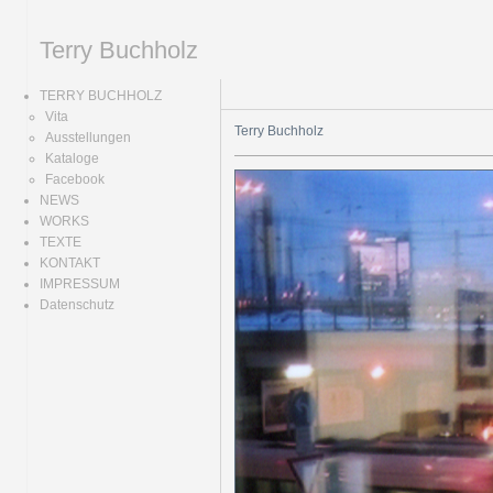
Terry Buchholz
TERRY BUCHHOLZ
Vita
Terry Buchholz
Ausstellungen
Kataloge
Facebook
NEWS
WORKS
TEXTE
KONTAKT
IMPRESSUM
Datenschutz